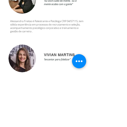
"ou você cuida da mente, ou a
mente acaba com a gente"
Alessandra Freitas é Palestrante e Psicóloga CRP 04/57115, tem
sólida experiência em processos de recrutamento e seleção,
acompanhamento psicológico corporativo e treinamento e
gestão de carreira .
VIVIAN MARTINS
"encantar para fidelizar"
Vivian Natálie, é especialista em mídias sociais, possui sólida
experiência em marketing digital.
SAMUEL SOARES
"Cuidar da nossa imagem para
impressionar"