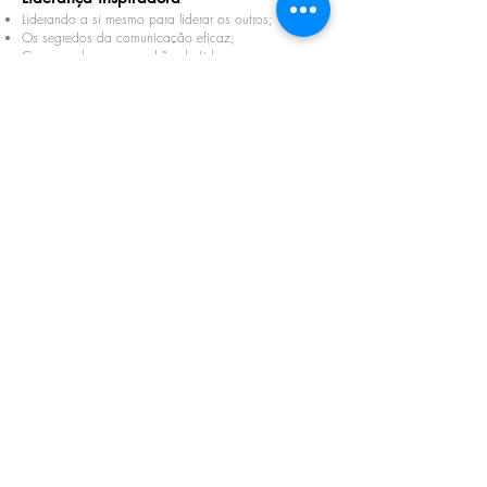
Liderando a si mesmo para liderar os outros;
Os segredos da comunicação eficaz;
Como mudar o seu padrão de Liderança;
Como identificar e engajar as pessoas;
A bússola da Liderança;
Identificando o seu legado como Líder.
Trabalho em equipe
Sua própria qualificação (aprender para poder
ensinar);
Gestão do tempo e sua relevância;
Comunicação assertiva;
Desenvolvendo a empatia;
Foque em ser produtivo ao invés de ocupado;
Deixe o EUquipe de lado.